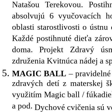
Natašou Terekovou. Postih
absolvujú 6 vyučovacích h
oblasti starostlivosti o ústn
Každé postihnuté dieťa záro
doma. Projekt Zdravý úsm
združenia Kvitnúca nádej a s
MAGIC BALL
– pravidelné 
zdravých detí z materskej 
využitím Magic ball / fúkadie
a pod.
Dychové cvičenia sú v