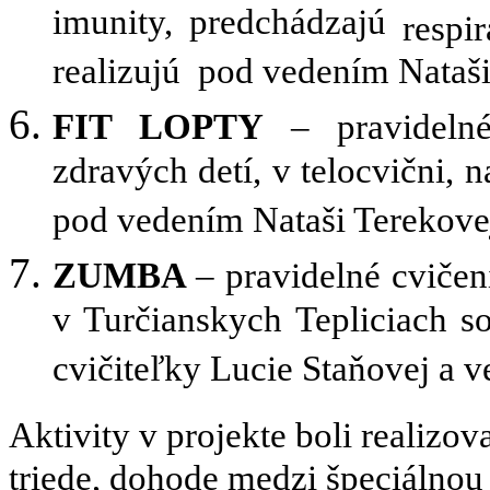
imunity, predchádzajú
respi
realizujú pod vedením Nataš
FIT LOPTY
– pravidelné
zdravých detí, v telocvični, 
pod vedením Nataši Terekovej
ZUMBA
– pravidelné cvič
v Turčianskych Tepliciach s
cvičiteľky Lucie Staňovej a 
Aktivity v projekte boli realizo
triede, dohode medzi špeciálnou