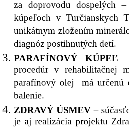
za doprovodu dospelých –
kúpeľoch v Turčianskych T
unikátnym zložením minerálo
diagnóz postihnutých detí.
PARAFÍNOVÝ KÚPEĽ
– 
procedúr v rehabilitačnej m
parafínový olej má určenú
balenie.
ZDRAVÝ ÚSMEV
– súčasťo
je aj realizácia projektu Zd