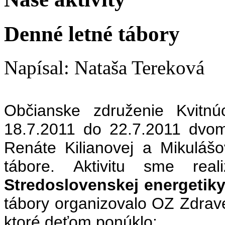
Denné letné tábory
Napísal: Nataša Tereková
Občianske združenie Kvitn
18.7.2011 do 22.7.2011 dvom
Renáte Kilianovej a Mikulá
tábore.
Aktivitu
sme realiz
Stredoslovenskej energetiky
tábory
organizovalo OZ Zdravé
ktoré deťom ponúklo: