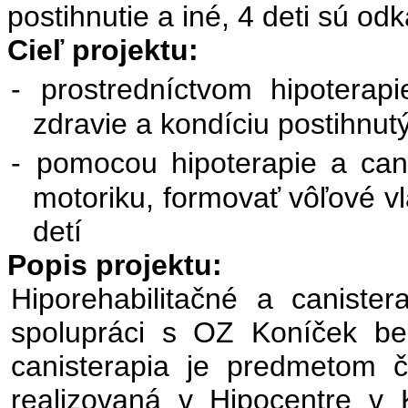
postihnutie a iné, 4 deti sú od
Cieľ projektu:
-
prostredníctvom hipoterapi
zdravie a kondíciu postihnut
-
pomocou hipoterapie a cani
motoriku, formovať vôľové vl
detí
Popis projektu:
Hiporehabilitačné a canister
spolupráci s OZ Koníček bez
canisterapia je predmetom či
realizovaná v Hipocentre v K